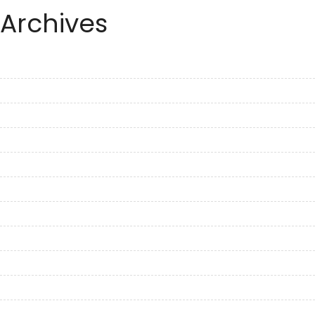
Archives
June 2023
May 2023
April 2023
March 2023
February 2023
January 2023
December 2022
November 2022
October 2022
September 2022
August 2022