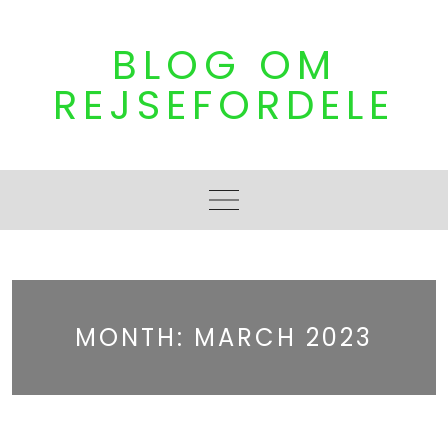
Skip
to
BLOG OM
content
REJSEFORDELE
MONTH:
MARCH 2023