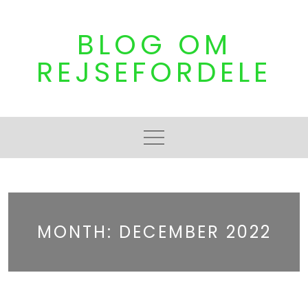
Skip
to
BLOG OM
content
REJSEFORDELE
MONTH:
DECEMBER 2022