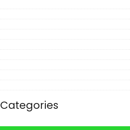
March 2023
February 2023
January 2023
December 2022
November 2022
October 2022
September 2022
August 2022
July 2022
June 2022
Categories
Travel