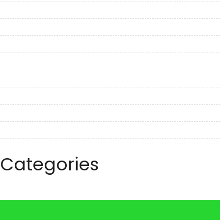
February 2023
January 2023
December 2022
November 2022
October 2022
September 2022
August 2022
July 2022
June 2022
Categories
Travel