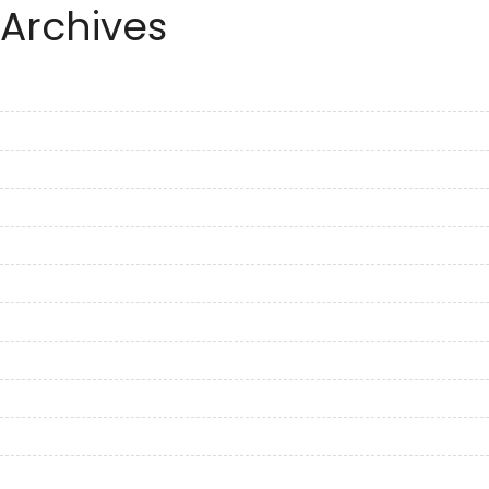
Archives
June 2023
May 2023
April 2023
March 2023
February 2023
January 2023
December 2022
November 2022
October 2022
September 2022
August 2022